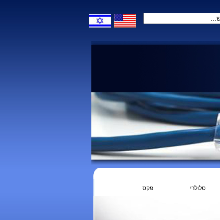
סלולרי
פקס